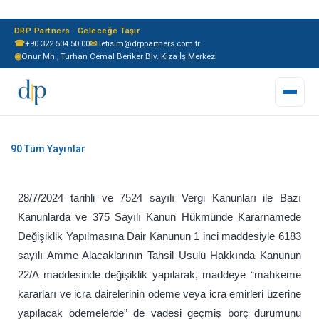
DRP Partners · Geleceğe Taşır
☎
+90 322 504 50 00
✉
iletisim@drppartners.com.tr
◉
Onur Mh., Turhan Cemal Beriker Blv. Kiza İş Merkezi
28/7/2024 tarihli ve 7524 sayılı Vergi Kanunları ile Bazı
Kanunlarda ve 375 Sayılı Kanun Hükmünde Kararnamede
Değişiklik Yapılmasına Dair Kanunun 1 inci maddesiyle 6183
sayılı Amme Alacaklarının Tahsil Usulü Hakkında Kanunun
22/A maddesinde değişiklik yapılarak, maddeye “mahkeme
kararları ve icra dairelerinin ödeme veya icra emirleri üzerine
yapılacak ödemelerde” de vadesi geçmiş borç durumunu