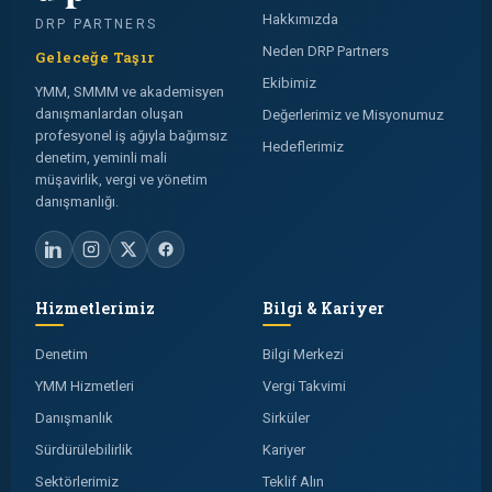
Hakkımızda
DRP PARTNERS
Neden DRP Partners
Geleceğe Taşır
Ekibimiz
YMM, SMMM ve akademisyen
danışmanlardan oluşan
Değerlerimiz ve Misyonumuz
profesyonel iş ağıyla bağımsız
Hedeflerimiz
denetim, yeminli mali
müşavirlik, vergi ve yönetim
danışmanlığı.
Hizmetlerimiz
Bilgi & Kariyer
Denetim
Bilgi Merkezi
YMM Hizmetleri
Vergi Takvimi
Danışmanlık
Sirküler
Sürdürülebilirlik
Kariyer
Sektörlerimiz
Teklif Alın