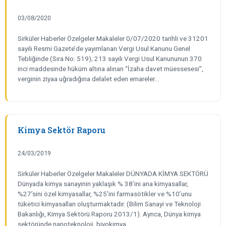
03/08/2020
Sirküler Haberler Özelgeler Makaleler 0/07/2020 tarihli ve 31201
sayılı Resmi Gazete’de yayımlanan Vergi Usul Kanunu Genel
Tebliğinde (Sıra No: 519); 213 sayılı Vergi Usul Kanununun 370
inci maddesinde hüküm altına alınan “İzaha davet müessesesi”,
verginin ziyaa uğradığına delalet eden emareler…
Kimya Sektör Raporu
24/03/2019
Sirküler Haberler Özelgeler Makaleler DÜNYADA KİMYA SEKTÖRÜ
Dünyada kimya sanayinin yaklaşık % 38’ini ana kimyasallar,
%27’sini özel kimyasallar, %25’ini farmasötikler ve %10’unu
tüketici kimyasalları oluşturmaktadır. (Bilim Sanayi ve Teknoloji
Bakanlığı, Kimya Sektörü Raporu 2013/1). Ayrıca, Dünya kimya
sektöründe nanoteknoloji, biyokimya,…