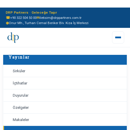
DRP Partners · Geleceğe Taşır
☎
+90 322 504 50 00
✉
iletisim@drppartners.com.tr
◉
Onur Mh., Turhan Cemal Beriker Blv. Kiza İş Merkezi
Yayınlar
Sirküler
İçtihatlar
Duyurular
Özelgeler
Makaleler