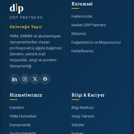
d
p
Kurumsal
Hakkımızda
DRP PARTNERS
Neden DRP Partners
Geleceğe Taşır
Ekibimiz
YMM, SMMM ve akademisyen
danışmanlardan oluşan
Değerlerimiz ve Misyonumuz
profesyonel iş ağıyla bağımsız
Hedeflerimiz
denetim, yeminli mali
müşavirlik, vergi ve yönetim
danışmanlığı.
Hizmetlerimiz
Bilgi & Kariyer
Denetim
Bilgi Merkezi
YMM Hizmetleri
Vergi Takvimi
Danışmanlık
Sirküler
Sürdürülebilirlik
Kariyer