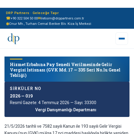
DRP Partners · Geleceğe Taşır
☎
+90 322 504 50 00
✉
iletisim@drppartners.com.tr
◉
Onur Mh., Turhan Cemal Beriker Blv. Kiza İş Merkezi
Hizmet Erbabına Pay Senedi Verilmesinde Gelir
Vergisi İstisnası (GVK Md. 17 — 335 Seri No.lu Genel
Tebliği)
SIRKÜLER NO
2026 — 019
Resmî Gazete: 4 Temmuz 2026 — Sayı: 33300
Vergi Danışmanlığı Departmanı
21/5/2026 tarihli ve 7582 sayılı Kanun ile 193 sayılı Gelir Vergisi
Kanunu’nun (GVK) mülga 17 nci maddesi başlığıyla birlikte yeniden