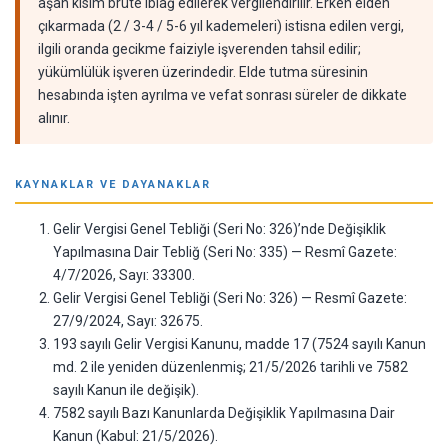
aşan kısım brüte iblağ edilerek vergilendirilir. Erken elden
çıkarmada (2 / 3-4 / 5-6 yıl kademeleri) istisna edilen vergi,
ilgili oranda gecikme faiziyle işverenden tahsil edilir;
yükümlülük işveren üzerindedir. Elde tutma süresinin
hesabında işten ayrılma ve vefat sonrası süreler de dikkate
alınır.
KAYNAKLAR VE DAYANAKLAR
Gelir Vergisi Genel Tebliği (Seri No: 326)’nde Değişiklik
Yapılmasına Dair Tebliğ (Seri No: 335) — Resmî Gazete:
4/7/2026, Sayı: 33300.
Gelir Vergisi Genel Tebliği (Seri No: 326) — Resmî Gazete:
27/9/2024, Sayı: 32675.
193 sayılı Gelir Vergisi Kanunu, madde 17 (7524 sayılı Kanun
md. 2 ile yeniden düzenlenmiş; 21/5/2026 tarihli ve 7582
sayılı Kanun ile değişik).
7582 sayılı Bazı Kanunlarda Değişiklik Yapılmasına Dair
Kanun (Kabul: 21/5/2026).