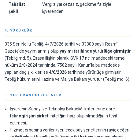
Tahsilat
Vergi ziyaı cezasız, gecikme faiziyle
şekli
işverenden
4. YÜRÜRLÜK
335 Seri No.lu Tebliğ, 4/7/2026 tarihli ve 33300 sayılı Resmî
Gazete’de yayımlanmış olup
yayımı tarihinde yürürlüğe girmiştir
(Tebliğ md. 5). Esasa ilişkin olarak; GVK 17 nci maddedeki temel
hüküm 2/8/2024 tarihinde, 7582 sayılı Kanun’la bu maddede
yapılan değişiklikler ise
4/6/2026
tarihinde yürürlüğe girmiştir.
Tebliğ hükümlerini Hazine ve Maliye Bakanı yürütür (Tebliğ md. 6).
5. YAPILMASI GEREKENLER
İşverenin Sanayi ve Teknoloji Bakanlığı kriterlerine göre
teknogirişim şirketi
niteliğini haiz olup olmadığının teyit
edilmesi.
Hizmet erbabına verilen/verilecek pay senetlerinin rayiç değeri