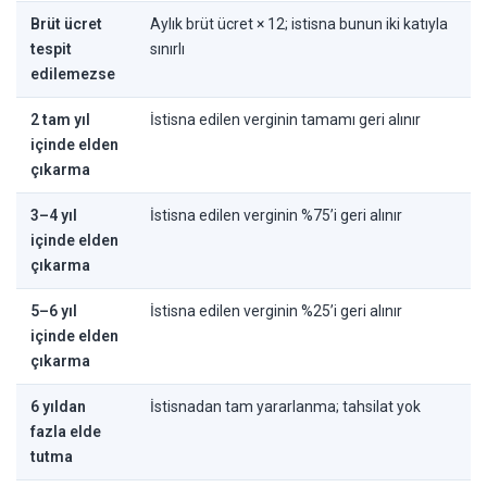
Brüt ücret
Aylık brüt ücret × 12; istisna bunun iki katıyla
tespit
sınırlı
edilemezse
2 tam yıl
İstisna edilen verginin tamamı geri alınır
içinde elden
çıkarma
3–4 yıl
İstisna edilen verginin %75’i geri alınır
içinde elden
çıkarma
5–6 yıl
İstisna edilen verginin %25’i geri alınır
içinde elden
çıkarma
6 yıldan
İstisnadan tam yararlanma; tahsilat yok
fazla elde
tutma