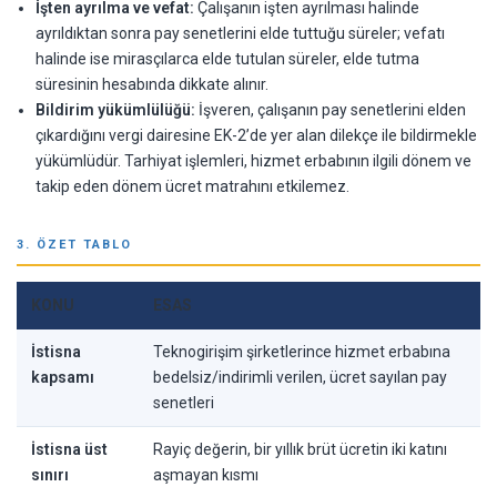
İşten ayrılma ve vefat:
Çalışanın işten ayrılması halinde
ayrıldıktan sonra pay senetlerini elde tuttuğu süreler; vefatı
halinde ise mirasçılarca elde tutulan süreler, elde tutma
süresinin hesabında dikkate alınır.
Bildirim yükümlülüğü:
İşveren, çalışanın pay senetlerini elden
çıkardığını vergi dairesine EK-2’de yer alan dilekçe ile bildirmekle
yükümlüdür. Tarhiyat işlemleri, hizmet erbabının ilgili dönem ve
takip eden dönem ücret matrahını etkilemez.
3. ÖZET TABLO
KONU
ESAS
İstisna
Teknogirişim şirketlerince hizmet erbabına
kapsamı
bedelsiz/indirimli verilen, ücret sayılan pay
senetleri
İstisna üst
Rayiç değerin, bir yıllık brüt ücretin iki katını
sınırı
aşmayan kısmı