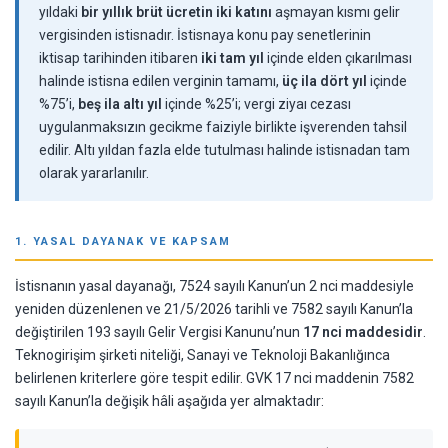
yıldaki
bir yıllık brüt ücretin iki katını
aşmayan kısmı gelir
vergisinden istisnadır. İstisnaya konu pay senetlerinin
iktisap tarihinden itibaren
iki tam yıl
içinde elden çıkarılması
halinde istisna edilen verginin tamamı,
üç ila dört yıl
içinde
%75’i,
beş ila altı yıl
içinde %25’i; vergi ziyaı cezası
uygulanmaksızın gecikme faiziyle birlikte işverenden tahsil
edilir. Altı yıldan fazla elde tutulması halinde istisnadan tam
olarak yararlanılır.
1. YASAL DAYANAK VE KAPSAM
İstisnanın yasal dayanağı, 7524 sayılı Kanun’un 2 nci maddesiyle
yeniden düzenlenen ve 21/5/2026 tarihli ve 7582 sayılı Kanun’la
değiştirilen 193 sayılı Gelir Vergisi Kanunu’nun
17 nci maddesidir
.
Teknogirişim şirketi niteliği, Sanayi ve Teknoloji Bakanlığınca
belirlenen kriterlere göre tespit edilir. GVK 17 nci maddenin 7582
sayılı Kanun’la değişik hâli aşağıda yer almaktadır: