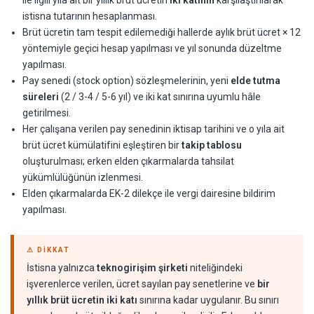
ile ilgili yıla ait bir yıllık brüt ücretin
iki katının
karşılaştırılarak
istisna tutarının hesaplanması.
Brüt ücretin tam tespit edilemediği hallerde aylık brüt ücret × 12
yöntemiyle geçici hesap yapılması ve yıl sonunda düzeltme
yapılması.
Pay senedi (stock option) sözleşmelerinin, yeni
elde tutma
süreleri
(2 / 3-4 / 5-6 yıl) ve iki kat sınırına uyumlu hâle
getirilmesi.
Her çalışana verilen pay senedinin iktisap tarihini ve o yıla ait
brüt ücret kümülatifini eşleştiren bir
takip tablosu
oluşturulması; erken elden çıkarmalarda tahsilat
yükümlülüğünün izlenmesi.
Elden çıkarmalarda EK-2 dilekçe ile vergi dairesine bildirim
yapılması.
⚠ DIKKAT
İstisna yalnızca
teknogirişim şirketi
niteliğindeki
işverenlerce verilen, ücret sayılan pay senetlerine ve
bir
yıllık brüt ücretin iki katı
sınırına kadar uygulanır. Bu sınırı