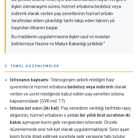
ilişkin zamanaşımı süresi, hizmet erbabına bedelsiz veya
indirimli olarak verilen pay senetlerinin hizmet erbabı
tarafından elden çıkarıldığı tarihi takip eden takvim yılı
başından itibaren başlar.
Bu maddenin uygulanmasına ilişkin usul ve esasları
belirlemeye Hazine ve Maliye Bakanlığı yetkilidir.”
2. TEMEL DÜZENLEMELER
İstisnanın kapsamı:
Teknogirişim şirketi niteliğini haiz
işverenlerce hizmet erbabına
bedelsiz veya indirimli
olarak
verilen ve ücret niteliğinde kabul edilen pay senetleri istisna
kapsamındadır (GVK md. 17).
İstisna üst sınırı (iki kat):
Pay senedinin verildiği tarihteki rayiç
değerinin, hizmet erbabının o yıldaki
bir yıllık brüt ücretinin iki
katını
aşmayan kısmı gelir vergisinden istisnadır. Önceki
düzenlemede sınır tek kat olarak uygulanmaktaydı. Sınırı aşan
kısım brüte iblağ edilmek suretiyle gelir vergisine tabi tutulur.