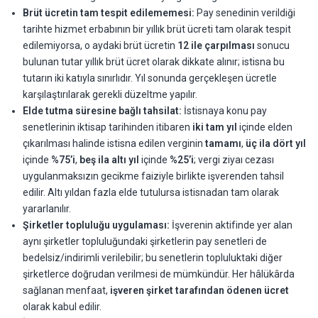
Brüt ücretin tam tespit edilememesi:
Pay senedinin verildiği
tarihte hizmet erbabının bir yıllık brüt ücreti tam olarak tespit
edilemiyorsa, o aydaki brüt ücretin
12 ile çarpılması
sonucu
bulunan tutar yıllık brüt ücret olarak dikkate alınır; istisna bu
tutarın iki katıyla sınırlıdır. Yıl sonunda gerçekleşen ücretle
karşılaştırılarak gerekli düzeltme yapılır.
Elde tutma süresine bağlı tahsilat:
İstisnaya konu pay
senetlerinin iktisap tarihinden itibaren
iki tam yıl
içinde elden
çıkarılması halinde istisna edilen verginin
tamamı
,
üç ila dört yıl
içinde
%75’i
,
beş ila altı yıl
içinde
%25’i
; vergi ziyaı cezası
uygulanmaksızın gecikme faiziyle birlikte işverenden tahsil
edilir. Altı yıldan fazla elde tutulursa istisnadan tam olarak
yararlanılır.
Şirketler topluluğu uygulaması:
İşverenin aktifinde yer alan
aynı şirketler topluluğundaki şirketlerin pay senetleri de
bedelsiz/indirimli verilebilir; bu senetlerin topluluktaki diğer
şirketlerce doğrudan verilmesi de mümkündür. Her hâlükârda
sağlanan menfaat,
işveren şirket tarafından ödenen ücret
olarak kabul edilir.