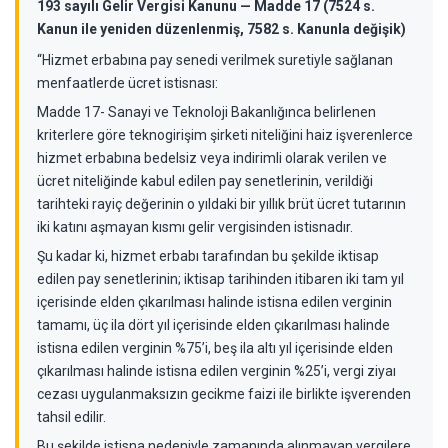
193 sayılı Gelir Vergisi Kanunu — Madde 17 (7524 s.
Kanun ile yeniden düzenlenmiş, 7582 s. Kanunla değişik)
“Hizmet erbabına pay senedi verilmek suretiyle sağlanan
menfaatlerde ücret istisnası:
Madde 17- Sanayi ve Teknoloji Bakanlığınca belirlenen
kriterlere göre teknogirişim şirketi niteliğini haiz işverenlerce
hizmet erbabına bedelsiz veya indirimli olarak verilen ve
ücret niteliğinde kabul edilen pay senetlerinin, verildiği
tarihteki rayiç değerinin o yıldaki bir yıllık brüt ücret tutarının
iki katını aşmayan kısmı gelir vergisinden istisnadır.
Şu kadar ki, hizmet erbabı tarafından bu şekilde iktisap
edilen pay senetlerinin; iktisap tarihinden itibaren iki tam yıl
içerisinde elden çıkarılması halinde istisna edilen verginin
tamamı, üç ila dört yıl içerisinde elden çıkarılması halinde
istisna edilen verginin %75’i, beş ila altı yıl içerisinde elden
çıkarılması halinde istisna edilen verginin %25’i, vergi ziyaı
cezası uygulanmaksızın gecikme faizi ile birlikte işverenden
tahsil edilir.
Bu şekilde istisna nedeniyle zamanında alınmayan vergilere