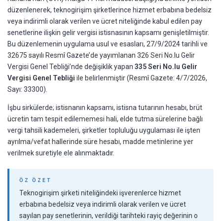
düzenlenerek, teknogirişim şirketlerince hizmet erbabına bedelsiz
veya indirimli olarak verilen ve ücret niteliğinde kabul edilen pay
senetlerine ilişkin gelir vergisi istisnasının kapsamı genişletilmiştir.
Bu düzenlemenin uygulama usul ve esasları, 27/9/2024 tarihli ve
32675 sayılı Resmî Gazete’de yayımlanan 326 Seri No.lu Gelir
Vergisi Genel Tebliği’nde değişiklik yapan
335 Seri No.lu Gelir
Vergisi Genel Tebliği
ile belirlenmiştir (Resmî Gazete: 4/7/2026,
Sayı: 33300).
İşbu sirkülerde; istisnanın kapsamı, istisna tutarının hesabı, brüt
ücretin tam tespit edilememesi hali, elde tutma sürelerine bağlı
vergi tahsili kademeleri, şirketler topluluğu uygulaması ile işten
ayrılma/vefat hallerinde süre hesabı, madde metinlerine yer
verilmek suretiyle ele alınmaktadır.
ÖZ ÖZET
Teknogirişim şirketi niteliğindeki işverenlerce hizmet
erbabına bedelsiz veya indirimli olarak verilen ve ücret
sayılan pay senetlerinin, verildiği tarihteki rayiç değerinin o