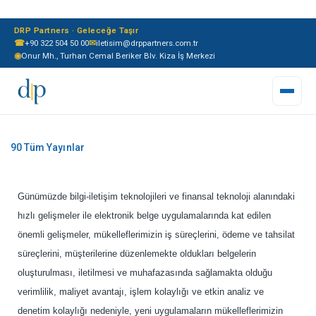
DRP Partners · Geleceğe Taşır
☎
+90 322 504 50 00
✉
iletisim@drppartners.com.tr
◉
Onur Mh., Turhan Cemal Beriker Blv. Kiza İş Merkezi
Günümüzde bilgi-iletişim teknolojileri ve finansal teknoloji alanındaki
hızlı gelişmeler ile elektronik belge uygulamalarında kat edilen
önemli gelişmeler, mükelleflerimizin iş süreçlerini, ödeme ve tahsilat
süreçlerini, müşterilerine düzenlemekte oldukları belgelerin
oluşturulması, iletilmesi ve muhafazasında sağlamakta olduğu
verimlilik, maliyet avantajı, işlem kolaylığı ve etkin analiz ve
denetim kolaylığı nedeniyle, yeni uygulamaların mükelleflerimizin