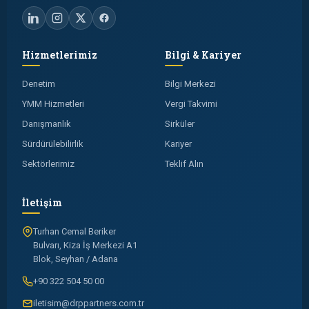
Hizmetlerimiz
Bilgi & Kariyer
Denetim
Bilgi Merkezi
YMM Hizmetleri
Vergi Takvimi
Danışmanlık
Sirküler
Sürdürülebilirlik
Kariyer
Sektörlerimiz
Teklif Alın
İletişim
Turhan Cemal Beriker
Bulvarı, Kiza İş Merkezi A1
Blok, Seyhan / Adana
+90 322 504 50 00
iletisim@drppartners.com.tr