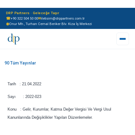
DRP Partners · Geleceğe Taşır
☎
+90 322 504 50 00
✉
iletisim@drppartners.com.tr
◉
Onur Mh., Turhan Cemal Beriker Blv. Kiza İş Merkezi
Tarih : 21.04.2022
Sayı : 2022-023
Konu : Gelir, Kurumlar, Katma Değer Vergisi Ve Vergi Usul
Kanunlarında Değişiklikler Yapılan Düzenlemeler.