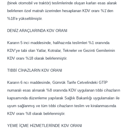
(binek otomobil ve traktör) teslimlerinde oluşan karları esas alarak
belirlenen özel matrah üzerinden hesaplanan KDV oranı %1’den
%18’e yükseltilmiştir.
DENİZ ARAÇLARINDA KDV ORANI
Kararın 5 inci maddesinde, halihazırda teslimleri %1 oranında
KDV’ye tabi olan Yatlar, Kotralar, Tekneler ve Gezinti Gemilerinin
KDV oranı %18 olarak belirlenmiştir.
TIBBİ CİHAZLARIN KDV ORANI
Kararın 6 ncı maddesinde, Gümrük Tarife Cetvelindeki GTİP
numaralı esas alınarak %8 oranında KDV uygulanan tıbbi cihazların
kapsamında düzenleme yapılarak Sağlık Bakanlığı uygulamaları ile
uyum sağlanmış ve tüm tıbbi cihazların teslim ve kiralanmasında
KDV oranı %8 olarak belirlenmiştir.
YEME İÇME HİZMETLERİNDE KDV ORANI