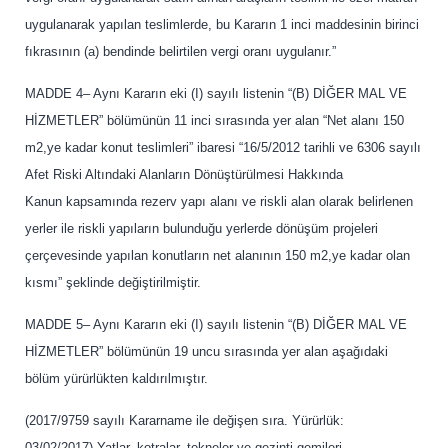
uygulanarak yapılan teslimlerde, bu Kararın 1 inci maddesinin birinci
fıkrasının (a) bendinde belirtilen vergi oranı uygulanır.”
MADDE 4– Aynı Kararın eki (I) sayılı listenin “(B) DİĞER MAL VE
HİZMETLER” bölümünün 11 inci sırasında yer alan “Net alanı 150
m2,ye kadar konut teslimleri” ibaresi “16/5/2012 tarihli ve 6306 sayılı
Afet Riski Altındaki Alanların Dönüştürülmesi Hakkında
Kanun kapsamında rezerv yapı alanı ve riskli alan olarak belirlenen
yerler ile riskli yapıların bulunduğu yerlerde dönüşüm projeleri
çerçevesinde yapılan konutların net alanının 150 m2,ye kadar olan
kısmı” şeklinde değiştirilmiştir.
MADDE 5– Aynı Kararın eki (I) sayılı listenin “(B) DİĞER MAL VE
HİZMETLER” bölümünün 19 uncu sırasında yer alan aşağıdaki
bölüm yürürlükten kaldırılmıştır.
(2017/9759 sayılı Kararname ile değişen sıra. Yürürlük:
03/02/2017) Yatlar, kotralar, tekneler ve gezinti gemileri,