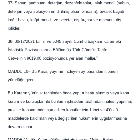
37- Sabun, şampuan, deterjan, dezenfektanlar, ıslak mendil (sabun,
deterjan veya solüsyon emdirilmiş olsun olmasın), tuvalet kağıdı,
kağıt havlu, kağıt mendil ve peçete, diş fırçası ve macunu, diş
iplikleri,
38- 30/12/2021 tarihli ve 5045 sayılı Cumhurbaşkanı Kararı eki
İstatistik Pozisyonlarına Bölünmüş Türk Gümrük Tarife
Cetvelinin 9619.00 pozisyonunda yer alan mallar,”
MADDE 10– Bu Karar, yayımını izleyen ay başından itibaren
yürürlüğe girer.
Bu Kararın yürürlük tarihinden önce yapı ruhsatı alınmış veya kamu
kurum ve kuruluşları ile bunların iştirakleri tarafından ihalesi yapılmış
projeler kapsamında inşa edilen konutlar için 1 inci ve 4’üncü
maddelerde kaldırılan veya değiştirilen hükümlerin uygulanmasına
devam olunur.
MADDE 11– Bu Karar hükümlerini Hazine ve Maliye Bakanı