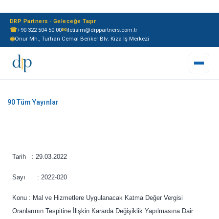
DRP Partners · Geleceğe Taşır
☎
+90 322 504 50 00
✉
iletisim@drppartners.com.tr
◉
Onur Mh., Turhan Cemal Beriker Blv. Kiza İş Merkezi
Tarih : 29.03.2022
Sayı : 2022-020
Konu : Mal ve Hizmetlere Uygulanacak Katma Değer Vergisi
Oranlarının Tespitine İlişkin Kararda Değişiklik Yapılmasına Dair