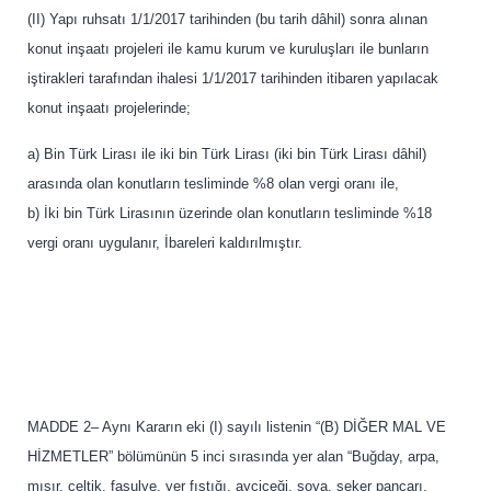
(II) Yapı ruhsatı 1/1/2017 tarihinden (bu tarih dâhil) sonra alınan
konut inşaatı projeleri ile kamu kurum ve kuruluşları ile bunların
iştirakleri tarafından ihalesi 1/1/2017 tarihinden itibaren yapılacak
konut inşaatı projelerinde;
a) Bin Türk Lirası ile iki bin Türk Lirası (iki bin Türk Lirası dâhil)
arasında olan konutların tesliminde %8 olan vergi oranı ile,
b) İki bin Türk Lirasının üzerinde olan konutların tesliminde %18
vergi oranı uygulanır, İbareleri kaldırılmıştır.
MADDE 2– Aynı Kararın eki (I) sayılı listenin “(B) DİĞER MAL VE
HİZMETLER” bölümünün 5 inci sırasında yer alan “Buğday, arpa,
mısır, çeltik, fasulye, yer fıstığı, ayçiçeği, soya, şeker pancarı,