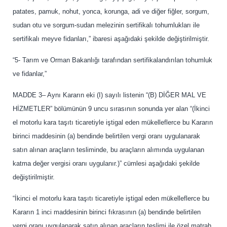
patates, pamuk, nohut, yonca, korunga, adi ve diğer fiğler, sorgum,
sudan otu ve sorgum-sudan melezinin sertifikalı tohumlukları ile
sertifikalı meyve fidanları,” ibaresi aşağıdaki şekilde değiştirilmiştir.
“5- Tarım ve Orman Bakanlığı tarafından sertifikalandırılan tohumluk
ve fidanlar,”
MADDE 3– Aynı Kararın eki (I) sayılı listenin “(B) DİĞER MAL VE
HİZMETLER” bölümünün 9 uncu sırasının sonunda yer alan “(İkinci
el motorlu kara taşıtı ticaretiyle iştigal eden mükelleflerce bu Kararın
birinci maddesinin (a) bendinde belirtilen vergi oranı uygulanarak
satın alınan araçların tesliminde, bu araçların alımında uygulanan
katma değer vergisi oranı uygulanır.)” cümlesi aşağıdaki şekilde
değiştirilmiştir.
“İkinci el motorlu kara taşıtı ticaretiyle iştigal eden mükelleflerce bu
Kararın 1 inci maddesinin birinci fıkrasının (a) bendinde belirtilen
vergi oranı uygulanarak satın alınan araçların teslimi ile özel matrah