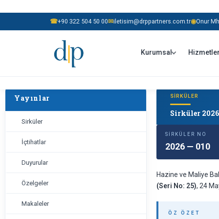
☎
+90 322 504 50 00
✉
iletisim@drppartners.com.tr
◉
Onur Mh.
Kurumsal
Hizmetle
Yayınlar
Sirküler 2026
Sirküler
SIRKÜLER NO
İçtihatlar
2026 — 010
Duyurular
Hazine ve Maliye Bak
Özelgeler
(Seri No: 25)
, 24 Ma
Makaleler
ÖZ ÖZET