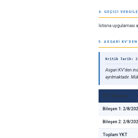
4. GEÇICI VERGI
İstisna uygulaması a
5. ASGARI KV’DEN
Kritik Tarih: 2
Asgari KV’den indi
ayrılmaktadır. Mü
YKT Bileşeni
Bileşen 1: 2/8/20
Bileşen 2: 2/8/20
Toplam YKT