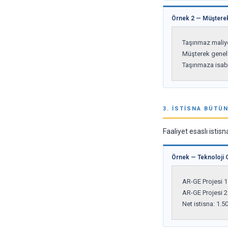
Örnek 2 — Müşterek
Taşınmaz maliyet
Müşterek genel 
Taşınmaza isabe
3. İSTISNA BÜTÜN
Faaliyet esaslı istisn
Örnek — Teknoloji G
AR-GE Projesi 1:
AR-GE Projesi 2:
Net istisna: 1.5