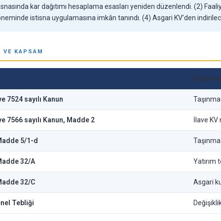
snasında kar dağıtımı hesaplama esasları yeniden düzenlendi. (2) Faaliyet e
neminde istisna uygulamasına imkân tanındı. (4) Asgari KV’den indirilece
K VE KAPSAM
Kapsam /
 ve 7524 sayılı Kanun
Taşınmaz 
 ve 7566 sayılı Kanun, Madde 2
İlave KV 
 Madde 5/1-d
Taşınmaz 
 Madde 32/A
Yatırım t
 Madde 32/C
Asgari k
nel Tebliği
Değişikli