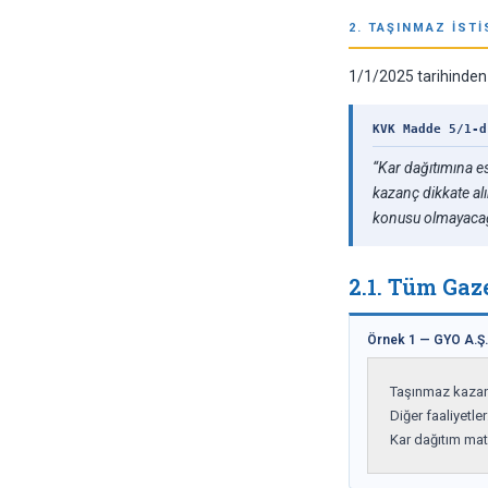
2. TAŞINMAZ İST
1/1/2025 tarihinden 
KVK Madde 5/1-d
“Kar dağıtımına e
kazanç dikkate alı
konusu olmayacağı
2.1. Tüm Gaz
Örnek 1 — GYO A.Ş. 
Taşınmaz kazanç
Diğer faaliyetler
Kar dağıtım mat