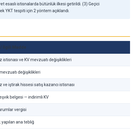
saslı istisnalarda bütünlük ilkesi getirildi. (3) Geçici
k YKT tespiti için 2 yöntem açıklandı.
 İlgili Madde
istisnası ve KV mevzuatı değişiklikleri
mevzuatı değişiklikleri
ve iştirak hissesi satış kazancı istisnası
eşvik belgesi — indirimli KV
urumlar vergisi
k yapılan ana tebliğ