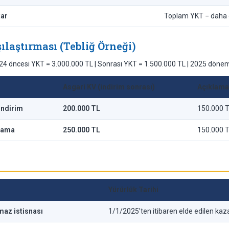
tar
Toplam YKT − daha ö
laştırması (Tebliğ Örneği)
24 öncesi YKT = 3.000.000 TL | Sonrası YKT = 1.500.000 TL | 2025 dönem
Asgari KV (indirim sonrası)
Açıklama
İndirim
200.000 TL
150.000 T
lama
250.000 TL
150.000 TL
Yürürlük Tarihi
az istisnası
1/1/2025’ten itibaren elde edilen k