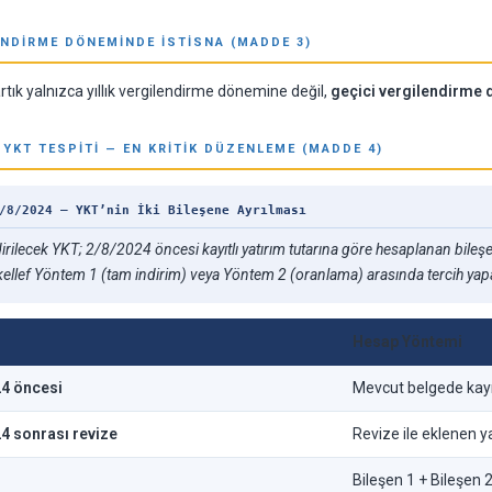
LENDIRME DÖNEMINDE İSTISNA (MADDE 3)
rtık yalnızca yıllık vergilendirme dönemine değil,
geçici vergilendirme
 YKT TESPITI — EN KRITIK DÜZENLEME (MADDE 4)
/8/2024 — YKT’nin İki Bileşene Ayrılması
rilecek YKT; 2/8/2024 öncesi kayıtlı yatırım tutarına göre hesaplanan bileşen 
kellef Yöntem 1 (tam indirim) veya Yöntem 2 (oranlama) arasında tercih yapa
Hesap Yöntemi
24 öncesi
Mevcut belgede kayıtl
24 sonrası revize
Revize ile eklenen ya
Bileşen 1 + Bileşen 