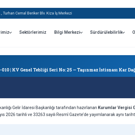
, Turhan Cemal Beriker Blv. Kiza İş Merkezi
rimiz
Sektörlerimiz
Bilgi Merkezi
Sürdürülebilirlik
O
-010 | KV Genel Tebliği Seri No: 25 — Taşınmaz İstisnası Kar D
anlığı Gelir İdaresi Başkanlığı tarafından hazırlanan
Kurumlar Vergisi G
yıs 2026 tarihli ve 33263 sayılı Resmî Gazete’de yayımlanarak aynı tarihte