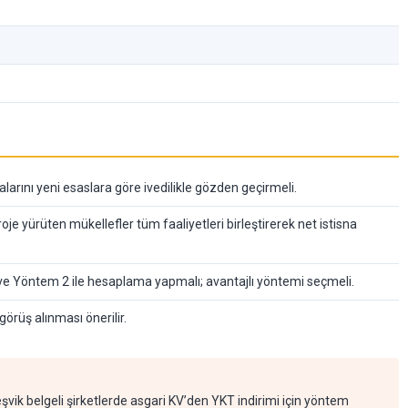
rını yeni esaslara göre ivedilikle gözden geçirmeli.
roje yürüten mükellefler tüm faaliyetleri birleştirerek net istisna
1 ve Yöntem 2 ile hesaplama yapmalı; avantajlı yöntemi seçmeli.
üş alınması önerilir.
şvik belgeli şirketlerde asgari KV’den YKT indirimi için yöntem