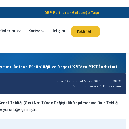
DRP Partners · Geleceğe Taşır
fislerimiz
Kariyer
İletişim
Teklif Alın
ağıtımı, İstisna Bütünlüğü ve Asgari KV’den YKT İndirimi
Resmî Gazete: 24 Mayıs 2026 — Sayı: 33263
Vergi Danışmanlığı Departmanı
enel Tebliği (Seri No: 1)’nde Değişiklik Yapılmasına Dair Tebliğ
 yürürlüğe girmiştir.