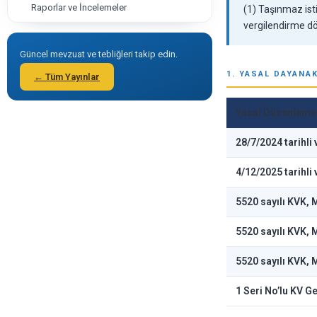
Raporlar ve İncelemeler
(1) Taşınmaz isti
vergilendirme dö
Güncel mevzuat ve tebliğleri takip edin.
1. YASAL DAYANA
← Tüm Yayınlar
Yasal Düzenleme
28/7/2024 tarihli
4/12/2025 tarihli
5520 sayılı KVK,
5520 sayılı KVK,
5520 sayılı KVK,
1 Seri No’lu KV Ge