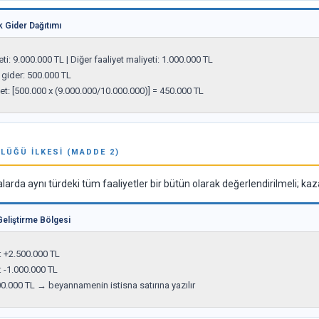
 Gider Dağıtımı
i: 9.000.000 TL | Diğer faaliyet maliyeti: 1.000.000 TL

gider: 500.000 TL

t: [500.000 x (9.000.000/10.000.000)] = 450.000 TL
LÜĞÜ İLKESI (MADDE 2)
alarda aynı türdeki tüm faaliyetler bir bütün olarak değerlendirilmeli; kazan
eliştirme Bölgesi
 +2.500.000 TL

 -1.000.000 TL

00.000 TL → beyannamenin istisna satırına yazılır