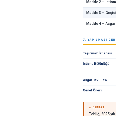
Madde 2 — İstisn
Madde 3 — Geçici
Madde 4 — Asgar
7. YAPILMASI GE
Taşınmaz İstisnası
İstisna Bütünlüğü
Asgari KV — YKT
Genel Öneri
⚠ DIKKAT
Tebliğ, 2025 yı