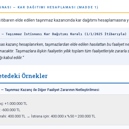
ISNASI — KAR DAĞITIMI HESAPLAMASI (MADDE 1)
itibaren elde edilen taşınmaz kazancında kar dağıtımı hesaplamasına yön
 — Taşınmaz İstisnası Kar Dağıtımı Kuralı (1/1/2025 İtibarıyla)
sas kazanç hesaplanırken, taşımazlardan elde edilen hasılattan bu faaliyet n
nacaktır. Taşımazlara ilişkin faaliyetin yıllık toplam tüm faaliyetleriyle zara
 kabul edilir.”
etedeki Örnekler
— Taşınmaz Kazanç ile Diğer Faaliyet Zararının Netleştirilmesi
: +1.000.000 TL

: -600.000 TL

rahi: 400.000 TL → İstisna için: 400.000 x %50 = 200.000 TL