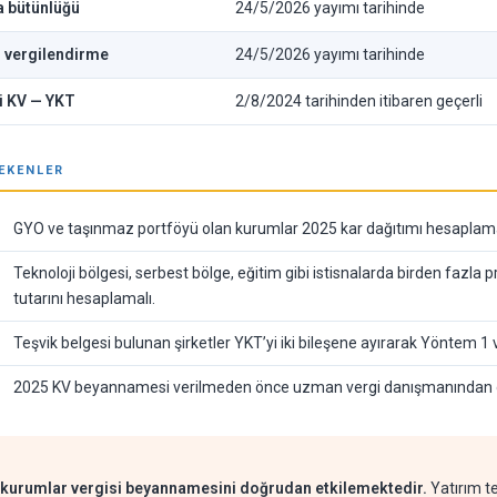
a bütünlüğü
24/5/2026 yayımı tarihinde
 vergilendirme
24/5/2026 yayımı tarihinde
i KV — YKT
2/8/2024 tarihinden itibaren geçerli
REKENLER
GYO ve taşınmaz portföyü olan kurumlar 2025 kar dağıtımı hesaplamala
Teknoloji bölgesi, serbest bölge, eğitim gibi istisnalarda birden fazla p
tutarını hesaplamalı.
Teşvik belgesi bulunan şirketler YKT’yi iki bileşene ayırarak Yöntem 
2025 KV beyannamesi verilmeden önce uzman vergi danışmanından gör
lı kurumlar vergisi beyannamesini doğrudan etkilemektedir.
Yatırım te