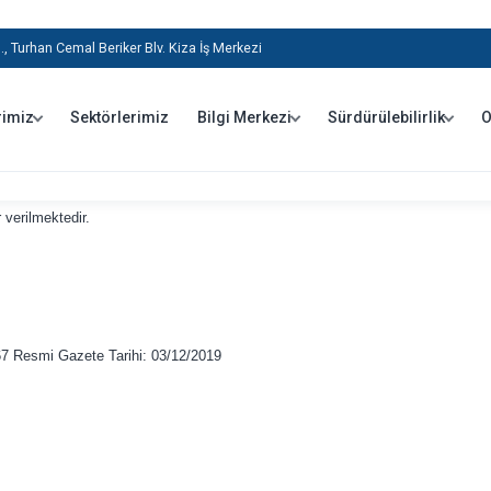
, Turhan Cemal Beriker Blv. Kiza İş Merkezi
rimiz
Sektörlerimiz
Bilgi Merkezi
Sürdürülebilirlik
O
sayılı Resmi Gazete’ de yayımlanan Gelir Vergisi Genel Tebliği (Sıra No:309) 
ararlanabilecek mükellefler ve faydalanma şartları, uygulamadan yararlanmaya 
için vergiye tabi kazancın hesaplanması, uygulamaya ilişkin şartların kaybe
 verilmektedir.
7 Resmi Gazete Tarihi: 03/12/2019