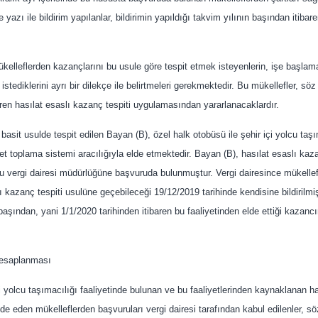
ne yazı ile bildirim yapılanlar, bildirimin yapıldığı takvim yılının başından itiba
kelleflerden kazançlarını bu usule göre tespit etmek isteyenlerin, işe başlama b
tediklerini ayrı bir dilekçe ile belirtmeleri gerekmektedir. Bu mükellefler, söz
aren hasılat esaslı kazanç tespiti uygulamasından yararlanacaklardır.
basit usulde tespit edilen Bayan (B), özel halk otobüsü ile şehir içi yolcu taş
et toplama sistemi aracılığıyla elde etmektedir. Bayan (B), hasılat esaslı ka
ğu vergi dairesi müdürlüğüne başvuruda bulunmuştur. Vergi dairesince mükellefi
ı kazanç tespiti usulüne geçebileceği 19/12/2019 tarihinde kendisine bildirilmiş
n başından, yani 1/1/2020 tarihinden itibaren bu faaliyetinden elde ettiği kazanc
hesaplanması
 yolcu taşımacılığı faaliyetinde bulunan ve bu faaliyetlerinden kaynaklanan ha
lde eden mükelleflerden başvuruları vergi dairesi tarafından kabul edilenler, söz