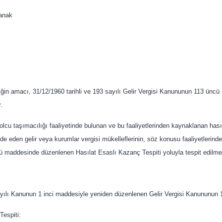
anak
in amacı, 31/12/1960 tarihli ve 193 sayılı Gelir Vergisi Kanununun 113 üncü
.
 yolcu taşımacılığı faaliyetinde bulunan ve bu faaliyetlerinden kaynaklanan has
elde eden gelir veya kurumlar vergisi mükelleflerinin, söz konusu faaliyetlerinde
 maddesinde düzenlenen Hasılat Esaslı Kazanç Tespiti yoluyla tespit edilmes
ılı Kanunun 1 inci maddesiyle yeniden düzenlenen Gelir Vergisi Kanununun 1
Tespiti: