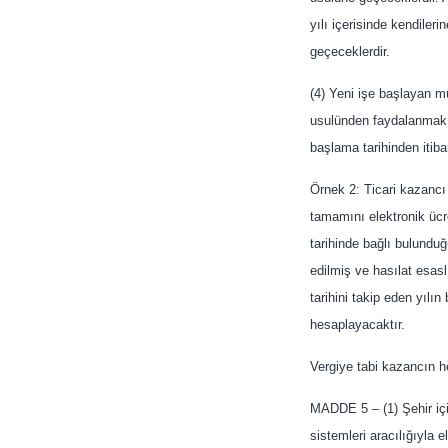
yılı içerisinde kendileri
geçeceklerdir.
(4) Yeni işe başlayan mü
usulünden faydalanmak is
başlama tarihinden itib
Örnek 2: Ticari kazancı 
tamamını elektronik ücr
tarihinde bağlı bulundu
edilmiş ve hasılat esasl
tarihini takip eden yılı
hesaplayacaktır.
Vergiye tabi kazancın 
MADDE 5 – (1) Şehir içi
sistemleri aracılığıyla e