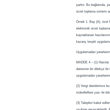
şarttır. Bu bağlamda, şe
ücret toplama sistemi a
Örnek 1: Bay (A), özel h
elektronik ücret toplama
kaynaklanan hasılatının 
kazanç tespiti uygulam
Uygulamadan yararlanmay
MADDE 4 – (1) Hasılat e
dairesine bir dilekçe il
uygulamadan yararlanma ş
(2) Vergi dairelerince b
mükelleflere yazı ile bild
(3) Talepleri kabul edile
usulüne geçeceklerdir. A