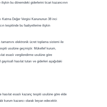
 ilişkin bu dönemdeki giderlerini ticari kazancının
ılı Katma Değer Vergisi Kanununun 38 inci
n tespitinde bu faaliyetlerine ilişkin
ın tamamını elektronik ücret toplama sistemi ile
 tespiti usulüne geçmiştir. Mükellef kurum,
at esaslı vergilendirme usulüne göre
 gayrisafi hasılat tutarı ve giderleri aşağıdaki
 hasılat esaslı kazanç tespiti usulüne göre elde
tabi kurum kazancı olarak beyan edecektir.