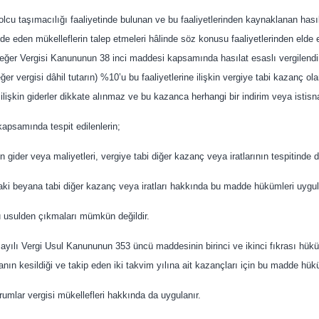
olcu taşımacılığı faaliyetinde bulunan ve bu faaliyetlerinden kaynaklanan hası
lde eden mükelleflerin talep etmeleri hâlinde söz konusu faaliyetlerinden elde ett
ğer Vergisi Kanununun 38 inci maddesi kapsamında hasılat esaslı vergilendirm
er vergisi dâhil tutarın) %10’u bu faaliyetlerine ilişkin vergiye tabi kazanç ol
ete ilişkin giderler dikkate alınmaz ve bu kazanca herhangi bir indirim veya isti
 kapsamında tespit edilenlerin;
kin gider veya maliyetleri, vergiye tabi diğer kazanç veya iratlarının tespitinde
aki beyana tabi diğer kazanç veya iratları hakkında bu madde hükümleri uyg
u usulden çıkmaları mümkün değildir.
sayılı Vergi Usul Kanununun 353 üncü maddesinin birinci ve ikinci fıkrası hüküm
zanın kesildiği ve takip eden iki takvim yılına ait kazançları için bu madde h
mlar vergisi mükellefleri hakkında da uygulanır.