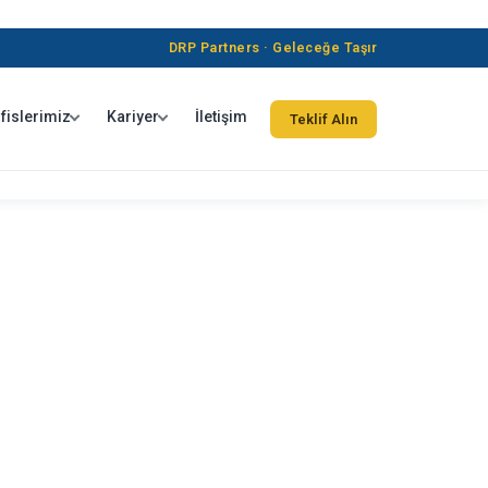
DRP Partners · Geleceğe Taşır
fislerimiz
Kariyer
İletişim
Teklif Alın
ile ; “Hasılat Esaslı Kazanç Tespiti Uygulaması”
ilişkin taleplerin değerlendirilmesi, bu
dilmesi ve uygulamadan çıkış hususları hakkında