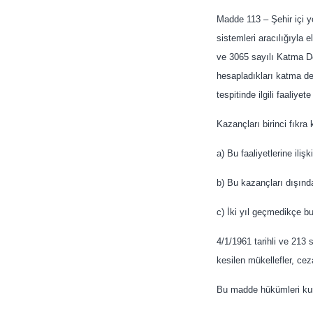
Madde 113 – Şehir içi y
sistemleri aracılığıyla e
ve 3065 sayılı Katma De
hesapladıkları katma değ
tespitinde ilgili faaliy
Kazançları birinci fıkra
a) Bu faaliyetlerine iliş
b) Bu kazançları dışınd
c) İki yıl geçmedikçe b
4/1/1961 tarihli ve 213 
kesilen mükellefler, ce
Bu madde hükümleri kuru