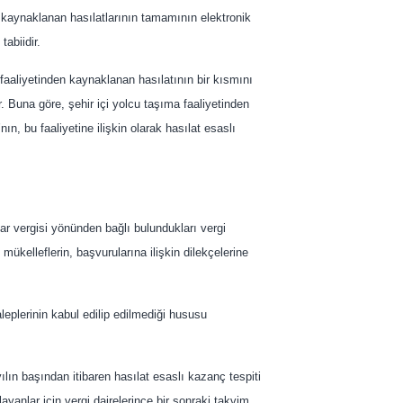
en kaynaklanan hasılatlarının tamamının elektronik
abiidir.
 faaliyetinden kaynaklanan hasılatının bir kısmını
r. Buna göre, şehir içi yolcu taşıma faaliyetinden
n, bu faaliyetine ilişkin olarak hasılat esaslı
r vergisi yönünden bağlı bulundukları vergi
ükelleflerin, başvurularına ilişkin dilekçelerine
aleplerinin kabul edilip edilmediği hususu
 yılın başından itibaren hasılat esaslı kazanç tespiti
yanlar için vergi dairelerince bir sonraki takvim