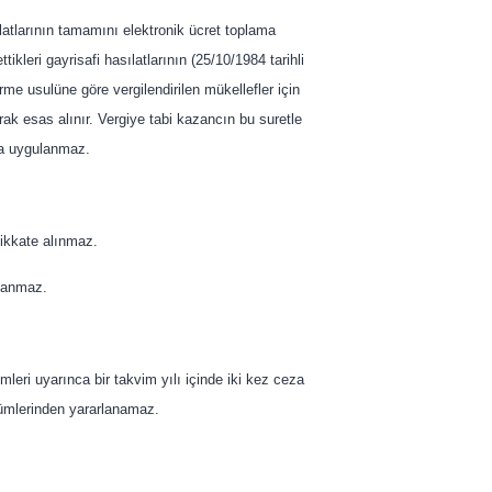
latlarının tamamını elektronik ücret toplama
ikleri gayrisafi hasılatlarının (25/10/1984 tarihli
e usulüne göre vergilendirilen mükellefler için
arak esas alınır. Vergiye tabi kazancın bu suretle
sna uygulanmaz.
 dikkate alınmaz.
ulanmaz.
leri uyarınca bir takvim yılı içinde iki kez ceza
ükümlerinden yararlanamaz.