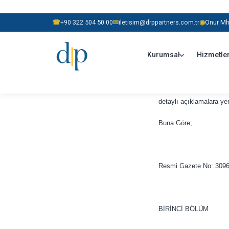
☎
+90 322 504 50 00
✉
iletisim@drppartners.com.tr
◉
Onur Mh.
Kurumsal
Hizmetle
03/12/2019 tarih 30967 
açısından uygulamadan y
kapsamdaki mükellefler 
detaylı açıklamalara yer
Buna Göre;
Resmi Gazete No: 3096
BİRİNCİ BÖLÜM