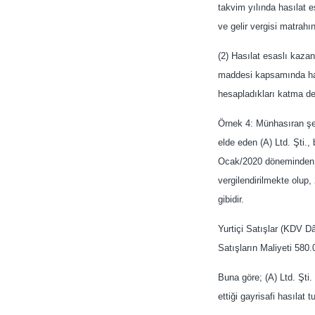
takvim yılında hasılat e
ve gelir vergisi matrahı
(2) Hasılat esaslı kaza
maddesi kapsamında hasıl
hesapladıkları katma değe
Örnek 4: Münhasıran şehi
elde eden (A) Ltd. Şti.,
Ocak/2020 döneminden i
vergilendirilmekte olup,
gibidir.
Yurtiçi Satışlar (KDV D
Satışların Maliyeti 580
Buna göre; (A) Ltd. Şti
ettiği gayrisafi hasılat