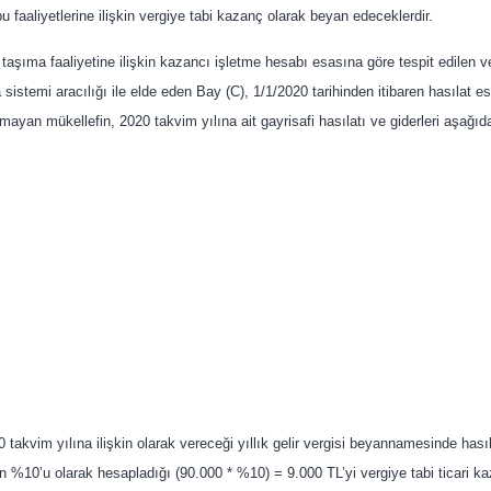
u faaliyetlerine ilişkin vergiye tabi kazanç olarak beyan edeceklerdir.
 taşıma faaliyetine ilişkin kazancı işletme hesabı esasına göre tespit edilen ve
 sistemi aracılığı ile elde eden Bay (C), 1/1/2020 tarihinden itibaren hasılat e
mayan mükellefin, 2020 takvim yılına ait gayrisafi hasılatı ve giderleri aşağıdak
takvim yılına ilişkin olarak vereceği yıllık gelir vergisi beyannamesinde hasıl
nın %10’u olarak hesapladığı (90.000 * %10) = 9.000 TL’yi vergiye tabi ticari 