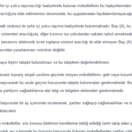
hir içi yolcu taşımacılığı faaliyetinde bulunan mükelleflerin bu faaliyetlerind
racılığıyla elde edilmemesi durumunda, bu uygulamadan faydalanılamayacağı t
alk otobüsü ile şehir içi yolcu taşıma faaliyetinde bulunmaktadır. Bay (A), bu
 sistemleri aracılığıyla, diğer kısmını ise yolculardan nakden tahsil etmektedi
tamamını elektronik ücret toplama sistemi aracılığı ile elde etmeyen Bay (A)’nı
asından yararlanması mümkün değildir.
a ilişkin talepte bulunulması ve bu taleplerin değerlendirilmesi
saslı kazanç tespiti usulüne geçmek isteyen mükelleflerin, gelir veya kurumla
e başvurarak bu usule geçme hususunda talepte bulunmaları gerekmektedir. Bu m
artlarını sağladıklarına dair bilgi ve belgeleri eklemeleri gerekmektedir.
u başvurular bir ay içerisinde incelenerek, şartları sağlayıp sağlamadıkları ve t
irilecektir.
n mükellefler, söz konusu bildirimin kendilerine tebliğ edildiği tarihi takip eden
ralık ayı içerisinde bu hususta başvuruda bulunan mükelleflerden şartları sağla