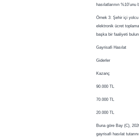
hasılatlarının %10’unu b
Örnek 3: Şehir içi yolcu
elektronik ücret toplama
başka bir faaliyeti bulun
Gayrisafi Hasılat
Giderler
Kazanç
90.000 TL
70.000 TL
20.000 TL
Buna göre Bay (C), 2020 
gayrisafi hasılat tutarı