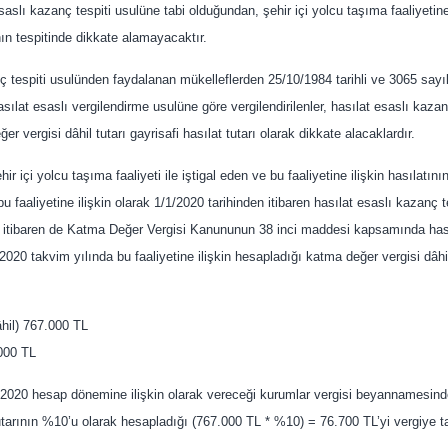
saslı kazanç tespiti usulüne tabi olduğundan, şehir içi yolcu taşıma faaliyetine
nın tespitinde dikkate alamayacaktır.
nç tespiti usulünden faydalanan mükelleflerden 25/10/1984 tarihli ve 3065 say
at esaslı vergilendirme usulüne göre vergilendirilenler, hasılat esaslı kazancı
r vergisi dâhil tutarı gayrisafi hasılat tutarı olarak dikkate alacaklardır.
r içi yolcu taşıma faaliyeti ile iştigal eden ve bu faaliyetine ilişkin hasılatın
 bu faaliyetine ilişkin olarak 1/1/2020 tarihinden itibaren hasılat esaslı kazanç
tibaren de Katma Değer Vergisi Kanununun 38 inci maddesi kapsamında hasıl
 2020 takvim yılında bu faaliyetine ilişkin hesapladığı katma değer vergisi dâhil
âhil) 767.000 TL
.000 TL
. 2020 hesap dönemine ilişkin olarak vereceği kurumlar vergisi beyannamesinde
 tutarının %10’u olarak hesapladığı (767.000 TL * %10) = 76.700 TL’yi vergiye 