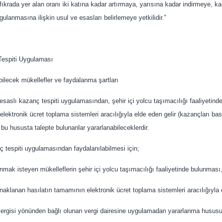
fıkrada yer alan oranı iki katına kadar artırmaya, yarısına kadar indirmeye, 
lanmasına ilişkin usul ve esasları belirlemeye yetkilidir.”
Tespiti Uygulaması
lecek mükellefler ve faydalanma şartları
saslı kazanç tespiti uygulamasından, şehir içi yolcu taşımacılığı faaliyetind
elektronik ücret toplama sistemleri aracılığıyla elde eden gelir (kazançları bas
 bu hususta talepte bulunanlar yararlanabileceklerdir.
ç tespiti uygulamasından faydalanılabilmesi için;
mak isteyen mükelleflerin şehir içi yolcu taşımacılığı faaliyetinde bulunması
naklanan hasılatın tamamının elektronik ücret toplama sistemleri aracılığıyla 
vergisi yönünden bağlı olunan vergi dairesine uygulamadan yararlanma hususu