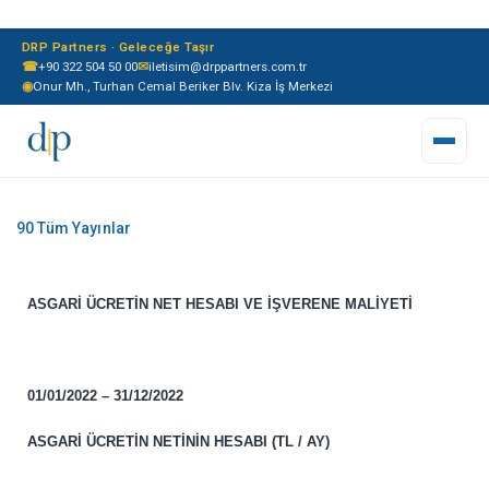
DRP Partners · Geleceğe Taşır
☎
+90 322 504 50 00
✉
iletisim@drppartners.com.tr
◉
Onur Mh., Turhan Cemal Beriker Blv. Kiza İş Merkezi
ASGARİ ÜCRETİN NET HESABI VE İŞVERENE MALİYETİ
01/01/2022 – 31/12/2022
ASGARİ ÜCRETİN NETİNİN HESABI (TL / AY)