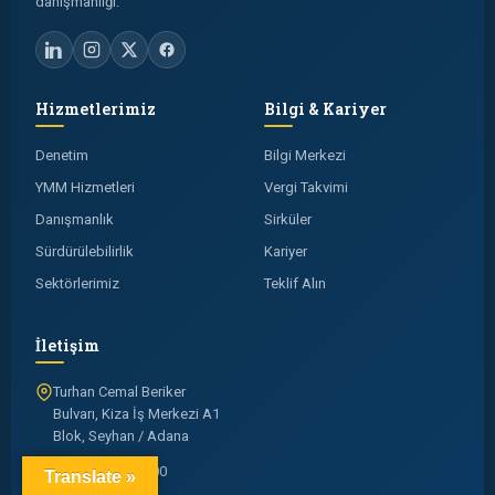
danışmanlığı.
Hizmetlerimiz
Bilgi & Kariyer
Denetim
Bilgi Merkezi
YMM Hizmetleri
Vergi Takvimi
Danışmanlık
Sirküler
Sürdürülebilirlik
Kariyer
Sektörlerimiz
Teklif Alın
İletişim
Turhan Cemal Beriker
Bulvarı, Kiza İş Merkezi A1
Blok, Seyhan / Adana
+90 322 504 50 00
Translate »