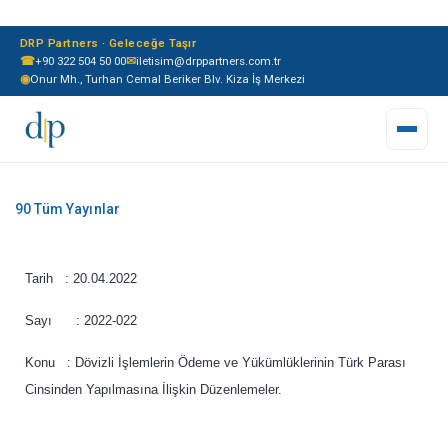
DRP Partners · Geleceğe Taşır
☎
+90 322 504 50 00
✉
iletisim@drppartners.com.tr
◉
Onur Mh., Turhan Cemal Beriker Blv. Kiza İş Merkezi
Tarih : 20.04.2022
Sayı : 2022-022
Konu : Dövizli İşlemlerin Ödeme ve Yükümlüklerinin Türk Parası
Cinsinden Yapılmasına İlişkin Düzenlemeler.