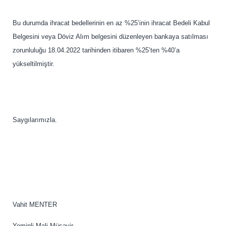
Bu durumda ihracat bedellerinin en az %25’inin ihracat Bedeli Kabul
Belgesini veya Döviz Alım belgesini düzenleyen bankaya satılması
zorunluluğu 18.04.2022 tarihinden itibaren %25’ten %40’a
yükseltilmiştir.
Saygılarımızla.
Vahit MENTER
Yeminli Mali Müşavir