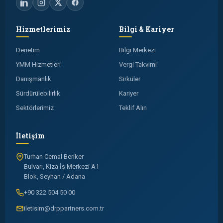
Hizmetlerimiz
Bilgi & Kariyer
Denetim
Bilgi Merkezi
YMM Hizmetleri
Vergi Takvimi
Danışmanlık
Sirküler
Sürdürülebilirlik
Kariyer
Sektörlerimiz
Teklif Alın
İletişim
Turhan Cemal Beriker
Bulvarı, Kiza İş Merkezi A1
Blok, Seyhan / Adana
+90 322 504 50 00
iletisim@drppartners.com.tr