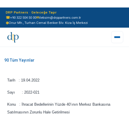
DRP Partners · Geleceğe Taşır
☎
+90 322 504 50 00
✉
iletisim@drppartners.com.tr
◉
Onur Mh., Turhan Cemal Beriker Blv. Kiza İş Merkezi
Tarih : 19.04.2022
Sayı : 2022-021
Konu : İhracat Bedellerinin Yüzde 40’ının Merkez Bankasına
Satılmasının Zorunlu Hale Getirilmesi