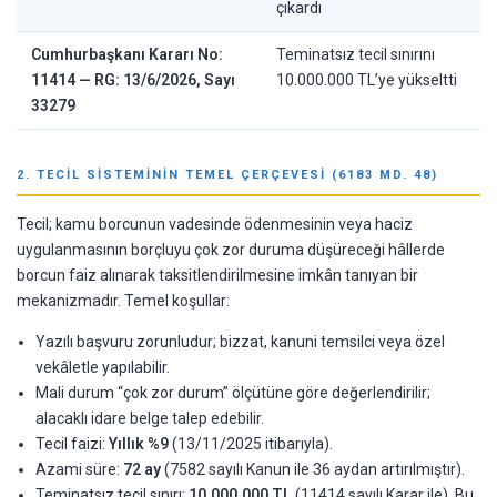
çıkardı
Cumhurbaşkanı Kararı No:
Teminatsız tecil sınırını
11414 — RG: 13/6/2026, Sayı
10.000.000 TL’ye yükseltti
33279
2. TECIL SISTEMININ TEMEL ÇERÇEVESI (6183 MD. 48)
Tecil; kamu borcunun vadesinde ödenmesinin veya haciz
uygulanmasının borçluyu çok zor duruma düşüreceği hâllerde
borcun faiz alınarak taksitlendirilmesine imkân tanıyan bir
mekanizmadır. Temel koşullar:
Yazılı başvuru zorunludur; bizzat, kanuni temsilci veya özel
vekâletle yapılabilir.
Mali durum “çok zor durum” ölçütüne göre değerlendirilir;
alacaklı idare belge talep edebilir.
Tecil faizi:
Yıllık %9
(13/11/2025 itibarıyla).
Azami süre:
72 ay
(7582 sayılı Kanun ile 36 aydan artırılmıştır).
Teminatsız tecil sınırı:
10.000.000 TL
(11414 sayılı Karar ile). Bu