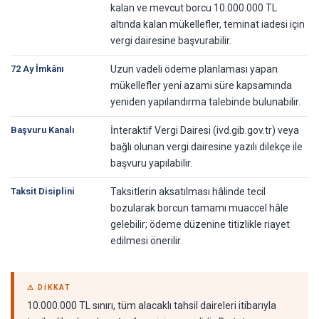
kalan ve mevcut borcu 10.000.000 TL
altında kalan mükellefler, teminat iadesi için
vergi dairesine başvurabilir.
72 Ay İmkânı
Uzun vadeli ödeme planlaması yapan
mükellefler yeni azami süre kapsamında
yeniden yapılandırma talebinde bulunabilir.
Başvuru Kanalı
İnteraktif Vergi Dairesi (ivd.gib.gov.tr) veya
bağlı olunan vergi dairesine yazılı dilekçe ile
başvuru yapılabilir.
Taksit Disiplini
Taksitlerin aksatılması hâlinde tecil
bozularak borcun tamamı muaccel hâle
gelebilir; ödeme düzenine titizlikle riayet
edilmesi önerilir.
⚠ DIKKAT
10.000.000 TL sınırı, tüm alacaklı tahsil daireleri itibarıyla