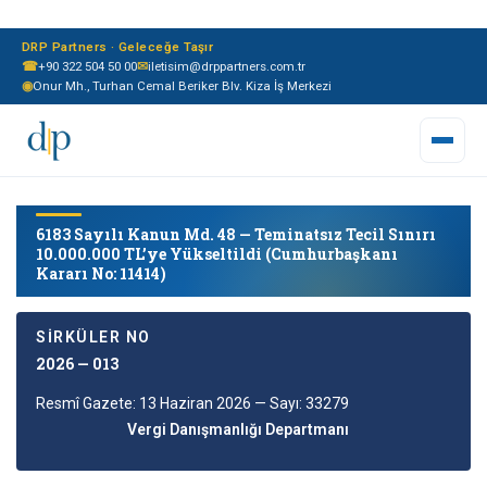
DRP Partners · Geleceğe Taşır
☎
+90 322 504 50 00
✉
iletisim@drppartners.com.tr
◉
Onur Mh., Turhan Cemal Beriker Blv. Kiza İş Merkezi
6183 Sayılı Kanun Md. 48 — Teminatsız Tecil Sınırı
10.000.000 TL’ye Yükseltildi (Cumhurbaşkanı
Kararı No: 11414)
SIRKÜLER NO
2026 — 013
Resmî Gazete: 13 Haziran 2026 — Sayı: 33279
Vergi Danışmanlığı Departmanı