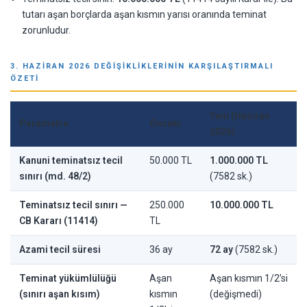
tutarı aşan borçlarda aşan kısmın yarısı oranında teminat
zorunludur.
3. HAZIRAN 2026 DEĞIŞIKLIKLERININ KARŞILAŞTIRMALI
ÖZETI
Yeni (Haziran
Parametre
Önceki
2026)
Kanuni teminatsız tecil
50.000 TL
1.000.000 TL
sınırı (md. 48/2)
(7582 sk.)
Teminatsız tecil sınırı —
250.000
10.000.000 TL
CB Kararı (11414)
TL
Azami tecil süresi
36 ay
72 ay
(7582 sk.)
Teminat yükümlülüğü
Aşan
Aşan kısmın 1/2’si
(sınırı aşan kısım)
kısmın
(değişmedi)