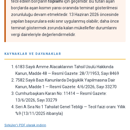
tecil edilen borçların
toplamı
için geçerlidir. Bu tutarı aşan
borçlarda aşan kısmın yarısı oranında teminat gösterilmesi
zorunluluğu devam etmektedir. 13 Haziran 2026 öncesinde
yapılan başvurulara eski sınır uygulanmış olabilir; daha önce
teminat göstermek zorunda kalan mükellefler durumlarını
vergi daireleriyle değerlendirmelidir.
KAYNAKLAR VE DAYANAKLAR
6183 Sayılı Amme Alacaklarının Tahsil Usulü Hakkında
Kanun, Madde 48 — Resmî Gazete: 28/7/1953, Sayı 8469
7582 Sayılı Bazı Kanunlarda Değişiklik Yapılmasına Dair
Kanun, Madde 1 — Resmî Gazete: 4/6/2026, Sayı 33270
Cumhurbaşkanı Kararı No: 11414 — Resmî Gazete:
13/6/2026, Sayı 33279
Seri A Sıra No:1 Tahsilat Genel Tebliği — Tecil faizi oranı: Yıllık
%9 (13/11/2025 itibarıyla)
Sirküler’i PDF olarak indirin