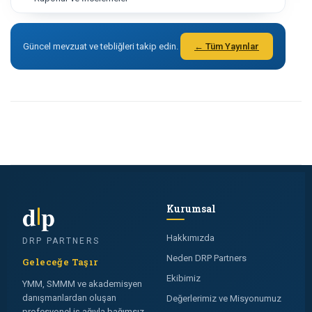
Güncel mevzuat ve tebliğleri takip edin.
← Tüm Yayınlar
d
p
Kurumsal
Hakkımızda
DRP PARTNERS
Neden DRP Partners
Geleceğe Taşır
Ekibimiz
YMM, SMMM ve akademisyen
danışmanlardan oluşan
Değerlerimiz ve Misyonumuz
profesyonel iş ağıyla bağımsız