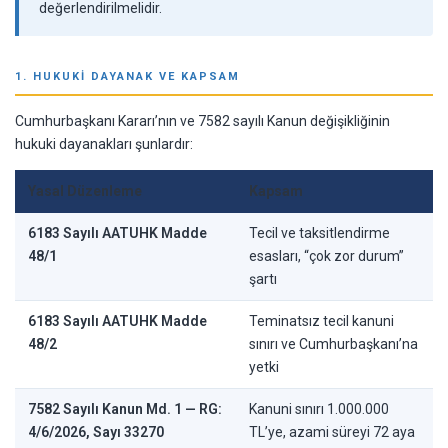
değerlendirilmelidir.
1. HUKUKI DAYANAK VE KAPSAM
Cumhurbaşkanı Kararı’nın ve 7582 sayılı Kanun değişikliğinin
hukuki dayanakları şunlardır:
Yasal Düzenleme
Kapsam
6183 Sayılı AATUHK Madde
Tecil ve taksitlendirme
48/1
esasları, “çok zor durum”
şartı
6183 Sayılı AATUHK Madde
Teminatsız tecil kanuni
48/2
sınırı ve Cumhurbaşkanı’na
yetki
7582 Sayılı Kanun Md. 1 — RG:
Kanuni sınırı 1.000.000
4/6/2026, Sayı 33270
TL’ye, azami süreyi 72 aya