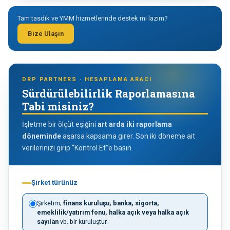
Tam tasdik ve YMM hizmetlerinde destek mi lazım?
Bize Ulaşın
DRP PARTNERS · HESAPLAMA ARACI
Sürdürülebilirlik Raporlamasına
Tabi misiniz?
İşletme bir ölçüt eşiğini
art arda iki raporlama
döneminde
aşarsa kapsama girer. Son iki döneme ait
verilerinizi girip “Kontrol Et”e basın.
Şirket türünüz
Şirketim;
finans kuruluşu, banka, sigorta,
emeklilik/yatırım fonu, halka açık veya halka açık
sayılan
vb. bir kuruluştur.