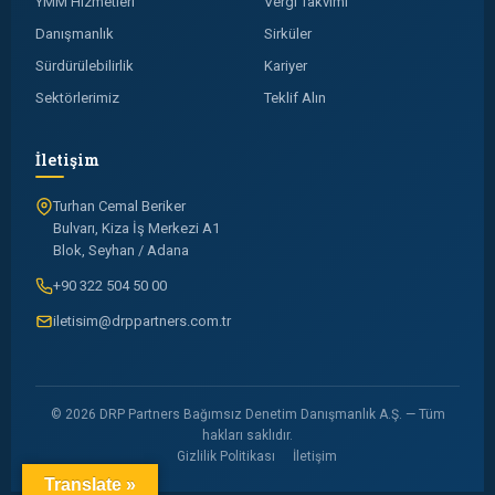
YMM Hizmetleri
Vergi Takvimi
Danışmanlık
Sirküler
Sürdürülebilirlik
Kariyer
Sektörlerimiz
Teklif Alın
İletişim
Turhan Cemal Beriker
Bulvarı, Kiza İş Merkezi A1
Blok, Seyhan / Adana
+90 322 504 50 00
iletisim@drppartners.com.tr
© 2026 DRP Partners Bağımsız Denetim Danışmanlık A.Ş. — Tüm
hakları saklıdır.
Gizlilik Politikası
İletişim
Translate »