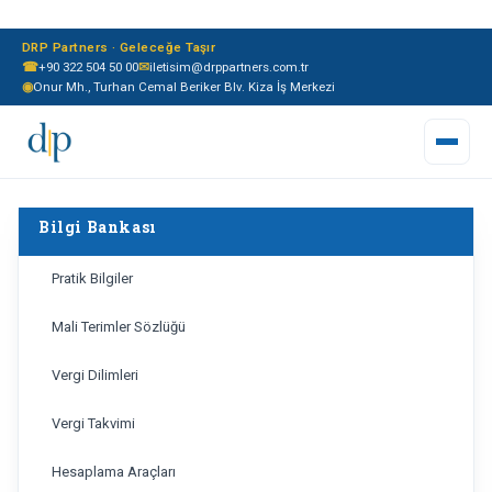
DRP Partners · Geleceğe Taşır
☎
+90 322 504 50 00
✉
iletisim@drppartners.com.tr
◉
Onur Mh., Turhan Cemal Beriker Blv. Kiza İş Merkezi
Bilgi Bankası
Pratik Bilgiler
Mali Terimler Sözlüğü
Vergi Dilimleri
Vergi Takvimi
Hesaplama Araçları