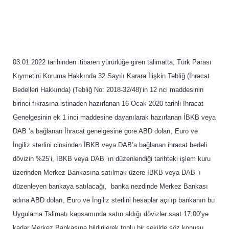
03.01.2022 tarihinden itibaren yürürlüğe giren talimatta; Türk Parası
Kıymetini Koruma Hakkında 32 Sayılı Karara İlişkin Tebliğ (İhracat
Bedelleri Hakkında) (Tebliğ No: 2018-32/48)’in 12 nci maddesinin
birinci fıkrasına istinaden hazırlanan 16 Ocak 2020 tarihli İhracat
Genelgesinin ek 1 inci maddesine dayanılarak hazırlanan İBKB veya
DAB ’a bağlanan İhracat genelgesine göre ABD doları, Euro ve
İngiliz sterlini cinsinden İBKB veya DAB’a bağlanan ihracat bedeli
dövizin %25’i, İBKB veya DAB ’ın düzenlendiği tarihteki işlem kuru
üzerinden Merkez Bankasına satılmak üzere İBKB veya DAB ’ı
düzenleyen bankaya satılacağı, banka nezdinde Merkez Bankası
adına ABD doları, Euro ve İngiliz sterlini hesaplar açılıp bankanın bu
Uygulama Talimatı kapsamında satın aldığı dövizler saat 17:00’ye
kadar Merkez Bankasına bildirilerek toplu bir şekilde söz konusu