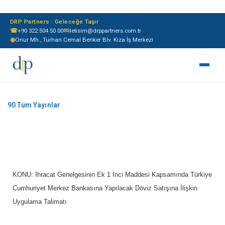
DRP Partners · Geleceğe Taşır
☎
+90 322 504 50 00
✉
iletisim@drppartners.com.tr
◉
Onur Mh., Turhan Cemal Beriker Blv. Kiza İş Merkezi
KONU: İhracat Genelgesinin Ek 1 İnci Maddesi Kapsamında Türkiye
Cumhuriyet Merkez Bankasına Yapılacak Döviz Satışına İlişkin
Uygulama Talimatı