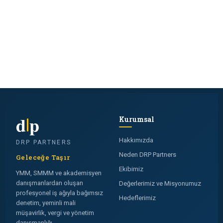
d
p
Kurumsal
Hakkımızda
DRP PARTNERS
Neden DRP Partners
Geleceğe Taşır
Ekibimiz
YMM, SMMM ve akademisyen
danışmanlardan oluşan
Değerlerimiz ve Misyonumuz
profesyonel iş ağıyla bağımsız
Hedeflerimiz
denetim, yeminli mali
müşavirlik, vergi ve yönetim
danışmanlığı.