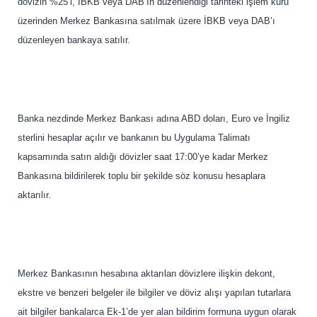
dövizin %25’i, İBKB veya DAB’ın düzenlendiği tarihteki işlem kuru
üzerinden Merkez Bankasına satılmak üzere İBKB veya DAB’ı
düzenleyen bankaya satılır.
Banka nezdinde Merkez Bankası adına ABD doları, Euro ve İngiliz
sterlini hesaplar açılır ve bankanın bu Uygulama Talimatı
kapsamında satın aldığı dövizler saat 17:00’ye kadar Merkez
Bankasına bildirilerek toplu bir şekilde söz konusu hesaplara
aktarılır.
Merkez Bankasının hesabına aktarılan dövizlere ilişkin dekont,
ekstre ve benzeri belgeler ile bilgiler ve döviz alışı yapılan tutarlara
ait bilgiler bankalarca Ek-1’de yer alan bildirim formuna uygun olarak