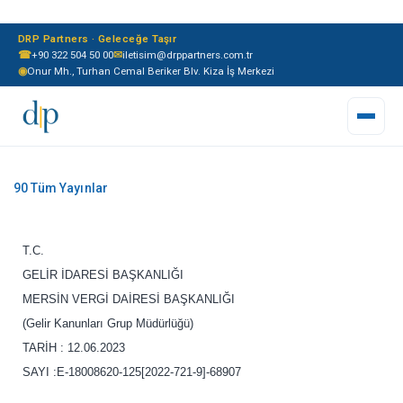
DRP Partners · Geleceğe Taşır
☎
+90 322 504 50 00
✉
iletisim@drppartners.com.tr
◉
Onur Mh., Turhan Cemal Beriker Blv. Kiza İş Merkezi
T.C.
GELİR İDARESİ BAŞKANLIĞI
MERSİN VERGİ DAİRESİ BAŞKANLIĞI
(Gelir Kanunları Grup Müdürlüğü)
TARİH : 12.06.2023
SAYI :E-18008620-125[2022-721-9]-68907