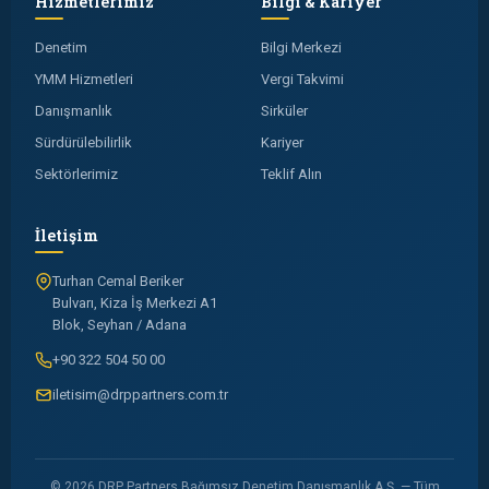
Hizmetlerimiz
Bilgi & Kariyer
Denetim
Bilgi Merkezi
YMM Hizmetleri
Vergi Takvimi
Danışmanlık
Sirküler
Sürdürülebilirlik
Kariyer
Sektörlerimiz
Teklif Alın
İletişim
Turhan Cemal Beriker
Bulvarı, Kiza İş Merkezi A1
Blok, Seyhan / Adana
+90 322 504 50 00
iletisim@drppartners.com.tr
© 2026 DRP Partners Bağımsız Denetim Danışmanlık A.Ş. — Tüm