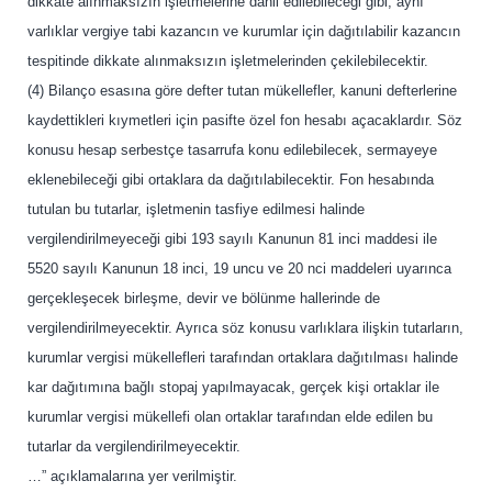
dikkate alınmaksızın işletmelerine dâhil edilebileceği gibi, aynı
varlıklar vergiye tabi kazancın ve kurumlar için dağıtılabilir kazancın
tespitinde dikkate alınmaksızın işletmelerinden çekilebilecektir.
(4) Bilanço esasına göre defter tutan mükellefler, kanuni defterlerine
kaydettikleri kıymetleri için pasifte özel fon hesabı açacaklardır. Söz
konusu hesap serbestçe tasarrufa konu edilebilecek, sermayeye
eklenebileceği gibi ortaklara da dağıtılabilecektir. Fon hesabında
tutulan bu tutarlar, işletmenin tasfiye edilmesi halinde
vergilendirilmeyeceği gibi 193 sayılı Kanunun 81 inci maddesi ile
5520 sayılı Kanunun 18 inci, 19 uncu ve 20 nci maddeleri uyarınca
gerçekleşecek birleşme, devir ve bölünme hallerinde de
vergilendirilmeyecektir. Ayrıca söz konusu varlıklara ilişkin tutarların,
kurumlar vergisi mükellefleri tarafından ortaklara dağıtılması halinde
kar dağıtımına bağlı stopaj yapılmayacak, gerçek kişi ortaklar ile
kurumlar vergisi mükellefi olan ortaklar tarafından elde edilen bu
tutarlar da vergilendirilmeyecektir.
…” açıklamalarına yer verilmiştir.