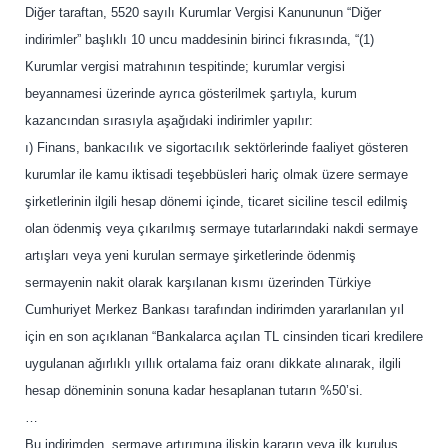
Diğer taraftan, 5520 sayılı Kurumlar Vergisi Kanununun “Diğer
indirimler” başlıklı 10 uncu maddesinin birinci fıkrasında, “(1)
Kurumlar vergisi matrahının tespitinde; kurumlar vergisi
beyannamesi üzerinde ayrıca gösterilmek şartıyla, kurum
kazancından sırasıyla aşağıdaki indirimler yapılır:
ı) Finans, bankacılık ve sigortacılık sektörlerinde faaliyet gösteren
kurumlar ile kamu iktisadi teşebbüsleri hariç olmak üzere sermaye
şirketlerinin ilgili hesap dönemi içinde, ticaret siciline tescil edilmiş
olan ödenmiş veya çıkarılmış sermaye tutarlarındaki nakdi sermaye
artışları veya yeni kurulan sermaye şirketlerinde ödenmiş
sermayenin nakit olarak karşılanan kısmı üzerinden Türkiye
Cumhuriyet Merkez Bankası tarafından indirimden yararlanılan yıl
için en son açıklanan “Bankalarca açılan TL cinsinden ticari kredilere
uygulanan ağırlıklı yıllık ortalama faiz oranı dikkate alınarak, ilgili
hesap döneminin sonuna kadar hesaplanan tutarın %50’si.
…
Bu indirimden, sermaye artırımına ilişkin kararın veya ilk kuruluş