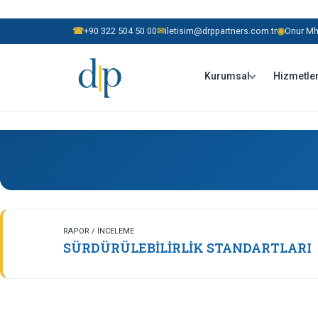
☎
+90 322 504 50 00
✉
iletisim@drppartners.com.tr
◉
Onur Mh.
Kurumsal
Hizmetle
SÜRDÜRÜLEBILIRLIK STANDARTLARI