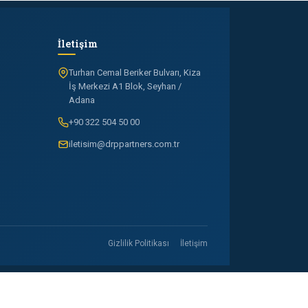
İletişim
Turhan Cemal Beriker Bulvarı, Kiza
İş Merkezi A1 Blok, Seyhan /
Adana
+90 322 504 50 00
iletisim@drppartners.com.tr
Gizlilik Politikası
İletişim