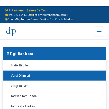
DRP Partners · Geleceğe Taşır
☎
+90 322 504 50 00
✉
iletisim@drppartners.com.tr
◉
Onur Mh., Turhan Cemal Beriker Blv. Kiza İş Merkezi
Bilgi Bankası
Pratik Bilgiler
Vergi Dilimleri
Vergi Takvimi
Tastik / Tam Tasdik
Tamtastik Hadleri