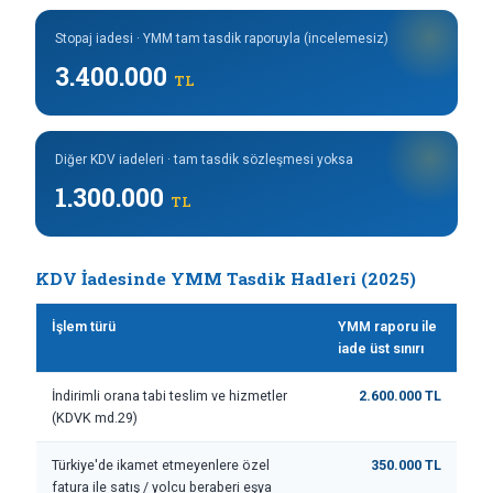
Stopaj iadesi · YMM tam tasdik raporuyla (incelemesiz)
3.400.000
TL
Diğer KDV iadeleri · tam tasdik sözleşmesi yoksa
1.300.000
TL
KDV İadesinde YMM Tasdik Hadleri (2025)
İşlem türü
YMM raporu ile
iade üst sınırı
İndirimli orana tabi teslim ve hizmetler
2.600.000 TL
(KDVK md.29)
Türkiye'de ikamet etmeyenlere özel
350.000 TL
fatura ile satış / yolcu beraberi eşya