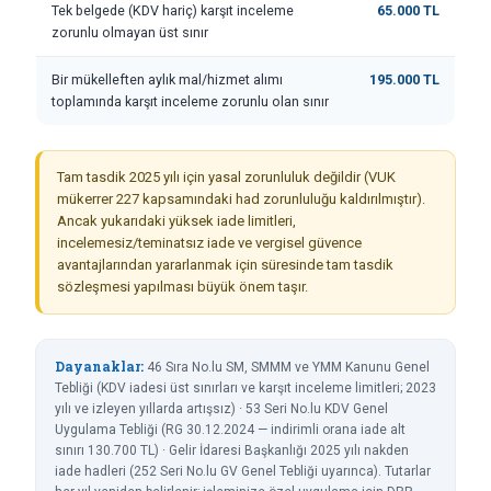
Tek belgede (KDV hariç) karşıt inceleme
65.000 TL
zorunlu olmayan üst sınır
Bir mükelleften aylık mal/hizmet alımı
195.000 TL
toplamında karşıt inceleme zorunlu olan sınır
Tam tasdik 2025 yılı için yasal zorunluluk değildir (VUK
mükerrer 227 kapsamındaki had zorunluluğu kaldırılmıştır).
Ancak yukarıdaki yüksek iade limitleri,
incelemesiz/teminatsız iade ve vergisel güvence
avantajlarından yararlanmak için süresinde tam tasdik
sözleşmesi yapılması büyük önem taşır.
Dayanaklar:
46 Sıra No.lu SM, SMMM ve YMM Kanunu Genel
Tebliği (KDV iadesi üst sınırları ve karşıt inceleme limitleri; 2023
yılı ve izleyen yıllarda artışsız) · 53 Seri No.lu KDV Genel
Uygulama Tebliği (RG 30.12.2024 — indirimli orana iade alt
sınırı 130.700 TL) · Gelir İdaresi Başkanlığı 2025 yılı nakden
iade hadleri (252 Seri No.lu GV Genel Tebliği uyarınca). Tutarlar