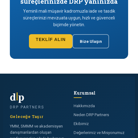
süreçlerinizde DRP yanınızda
Yeminli mali müşavir kadromuzla iade ve tasdik
süreçlerinizi mevzuata uygun, hızlı ve güvenceli
biçimde yönetin.
TEKLIF ALIN
Bize Ulaşın
d
p
Kurumsal
Hakkımızda
DRP PARTNERS
Neden DRP Partners
Geleceğe Taşır
Ekibimiz
YMM, SMMM ve akademisyen
danışmanlardan oluşan
Değerlerimiz ve Misyonumuz