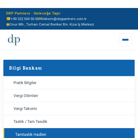
DRP Partners · Geleceğe Taşır
☎
+90 322 504 50 00
✉
iletisim@drppartners.com.tr
◉
Onur Mh., Turhan Cemal Beriker Blv. Kiza İş Merkezi
Bilgi Bankası
Pratik Bilgiler
Vergi Dilimleri
Vergi Takvimi
Tastik / Tam Tasdik
Tamtastik Hadleri