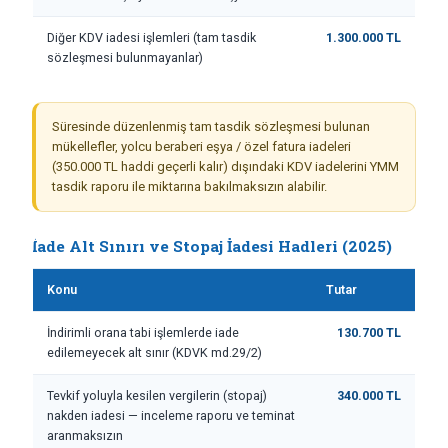
Diğer KDV iadesi işlemleri (tam tasdik
1.300.000 TL
sözleşmesi bulunmayanlar)
Süresinde düzenlenmiş tam tasdik sözleşmesi bulunan
mükellefler, yolcu beraberi eşya / özel fatura iadeleri
(350.000 TL haddi geçerli kalır) dışındaki KDV iadelerini YMM
tasdik raporu ile miktarına bakılmaksızın alabilir.
İade Alt Sınırı ve Stopaj İadesi Hadleri (2025)
Konu
Tutar
İndirimli orana tabi işlemlerde iade
130.700 TL
edilemeyecek alt sınır (KDVK md.29/2)
Tevkif yoluyla kesilen vergilerin (stopaj)
340.000 TL
nakden iadesi — inceleme raporu ve teminat
aranmaksızın