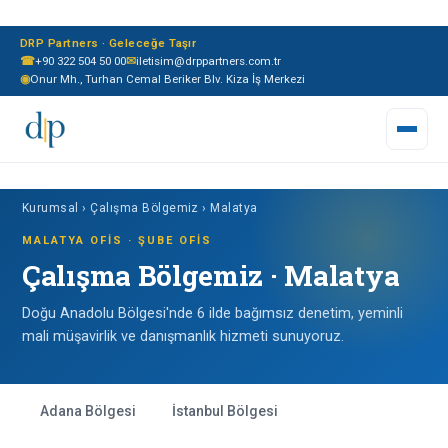
DRP Partners · Geleceğe Taşır
☎
+90 322 504 50 00
✉
iletisim@drppartners.com.tr
◉
Onur Mh., Turhan Cemal Beriker Blv. Kiza İş Merkezi
Kurumsal
› Çalışma Bölgemiz › Malatya
MALATYA OFIS · ŞUBE OFIS
Çalışma Bölgemiz · Malatya
Doğu Anadolu Bölgesi'nde 6 ilde bağımsız denetim, yeminli
mali müşavirlik ve danışmanlık hizmeti sunuyoruz.
Adana Bölgesi
İstanbul Bölgesi