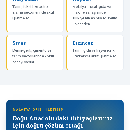
Tarım, tekstil ve petrol
Mobilya, metal, gıda ve
arama sektörlerinde aktif
makine sanayisinde
işletmeler.
Türkiye'nin en büyük üretim
üslerinden.
Sivas
Erzincan
Demir-çelik, çimento ve
Tarım, gıda ve hayvancılık
tarım sektörlerinde köklü
üretiminde aktif işletmeler.
sanayi yapısı.
MALATYA OFIS · İLETIŞIM
Doğu Anadolu'daki ihtiyaçlarınız
için doğru çözüm ortağı