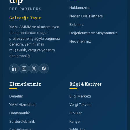
Hakkımızda
DRP PARTNERS
Neden DRP Partners
Geleceğe Taşır
Ekibimiz
YMM, SMMM ve akademisyen
danışmanlardan oluşan
Değerlerimiz ve Misyonumuz
profesyonel iş ağıyla bağımsız
Hedeflerimiz
denetim, yeminli mali
müşavirlik, vergi ve yönetim
danışmanlığı.
Hizmetlerimiz
Bilgi & Kariyer
Denetim
Bilgi Merkezi
YMM Hizmetleri
Vergi Takvimi
Danışmanlık
Sirküler
Sürdürülebilirlik
Kariyer
Sektörlerimiz
Teklif Alın