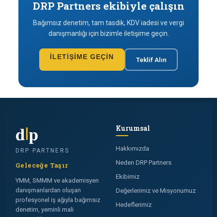
DRP Partners ekibiyle çalışın
Bağımsız denetim, tam tasdik, KDV iadesi ve vergi
danışmanlığı için bizimle iletişime geçin.
İLETIŞIME GEÇIN
Teklif Alın
d
p
Kurumsal
Hakkımızda
DRP PARTNERS
Neden DRP Partners
Geleceğe Taşır
Ekibimiz
YMM, SMMM ve akademisyen
danışmanlardan oluşan
Değerlerimiz ve Misyonumuz
profesyonel iş ağıyla bağımsız
Hedeflerimiz
denetim, yeminli mali