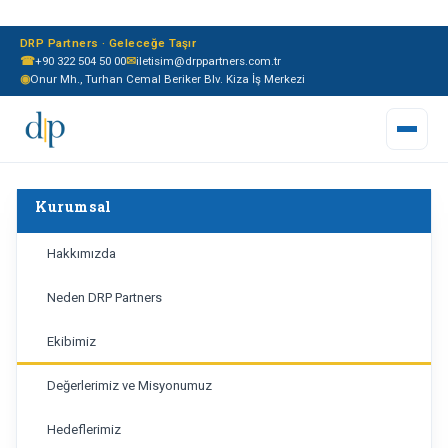
DRP Partners · Geleceğe Taşır
☎
+90 322 504 50 00
✉
iletisim@drppartners.com.tr
◉
Onur Mh., Turhan Cemal Beriker Blv. Kiza İş Merkezi
Kurumsal
Hakkımızda
Neden DRP Partners
Ekibimiz
Değerlerimiz ve Misyonumuz
Hedeflerimiz