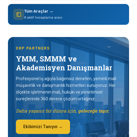
Tüm Araçlar →
8 aktif hesaplama aracı
DRP PARTNERS
YMM, SMMM ve
Akademisyen Danışmanlar
Profesyonel iş ağıyla bağımsız denetim, yeminli mali
müşavirlik ve danışmanlık hizmetleri sunuyoruz. Her
ölçekte işletmenin mali, hukuki ve yönetimsel
süreçlerinde 360 derece çözüm ortağınız.
Daha yaşanır bir dünya için,
geleceğe taşır.
Ekibimizi Tanıyın →