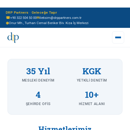
DRP Partners · Geleceğe Taşır
☎
+90 322 504 50 00
✉
iletisim@drppartners.com.tr
◉
Onur Mh., Turhan Cemal Beriker Blv. Kiza İş Merkezi
35 Yıl
KGK
MESLEKI DENEYIM
YETKILI DENETIM
4
10+
ŞEHIRDE OFIS
HIZMET ALANI
Hizmetlerimiz