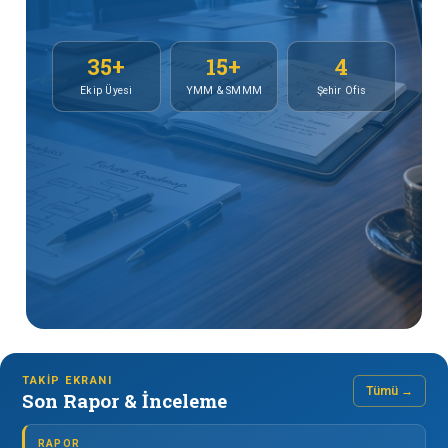
35+
15+
4
Ekip Üyesi
YMM & SMMM
Şehir Ofis
TAKIP EKRANI
Tümü →
Son Rapor & İnceleme
RAPOR