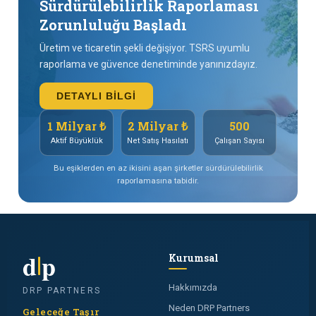
Sürdürülebilirlik Raporlaması
Zorunluluğu Başladı
Üretim ve ticaretin şekli değişiyor. TSRS uyumlu
raporlama ve güvence denetiminde yanınızdayız.
DETAYLI BILGI
1 Milyar ₺
2 Milyar ₺
500
Aktif Büyüklük
Net Satış Hasılatı
Çalışan Sayısı
Bu eşiklerden en az ikisini aşan şirketler sürdürülebilirlik
raporlamasına tabidir.
d
p
Kurumsal
Hakkımızda
DRP PARTNERS
Neden DRP Partners
Geleceğe Taşır